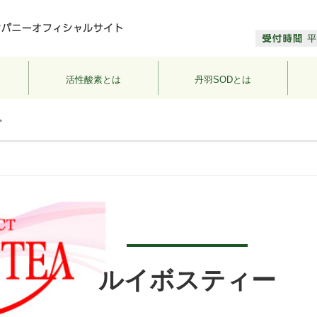
活性酸素とは
丹羽SODとは
>
ルイボスティー