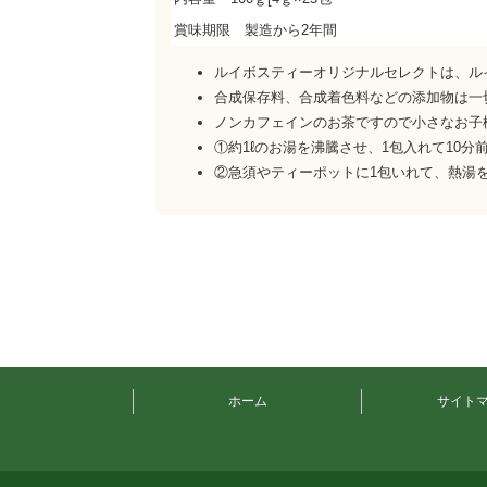
賞味期限 製造から2年間
ルイボスティーオリジナルセレクトは、ルイ
合成保存料、合成着色料などの添加物は一
ノンカフェインのお茶ですので小さなお子
①約1ℓのお湯を沸騰させ、1包入れて10
②急須やティーポットに1包いれて、熱湯
ホーム
サイト